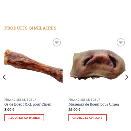
PRODUITS SIMILAIRES
Ajouter
Ajouter
à la liste
à la liste
de
de
souhaits
souhaits
FRIANDISES DE BOEUF
FRIANDISES DE BOEUF
Os de Boeuf XXL pour Chien
Museaux de Boeuf pour Chien
8.00
€
25.00
€
AJOUTER AU PANIER
CHOIX DES OPTIONS