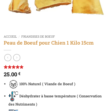
ACCUEIL
/
FRIANDISES DE BOEUF
Peau de Boeuf pour Chien 1 Kilo 15cm
25.00
€
Noté
1
5
sur
5 basé sur
notation
100% Naturel ( Viande de Boeuf )
client
Déshydrater à basse température ( Conservation
des Nutriments )