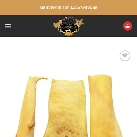
BIENVENUE SUR LOCARNIVORE
Ajouter
à la liste
de
souhaits