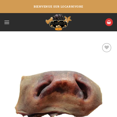
BIENVENUE SUR LOCARNIVORE
Ajouter
à la liste
de
souhaits