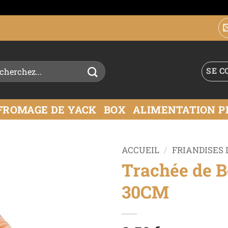
SE C
FROMAGE DE YACK
BOX
ALIMENTATION P
ACCUEIL
/
FRIANDISES 
Trachée de B
Ajouter
30CM
à la liste
de
souhaits