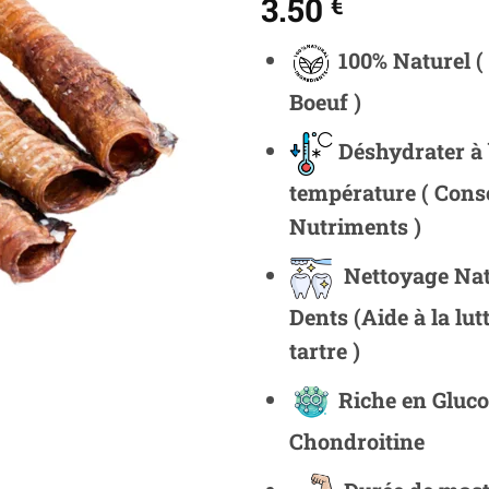
3.50
€
100% Naturel (
Boeuf )
Déshydrater à
température ( Cons
Nutriments )
Nettoyage Nat
Dents
(Aide à la lut
tartre )
Riche en Gluc
Chondroitine