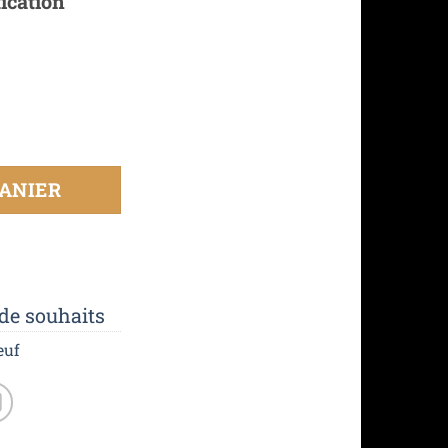
ication
ANIER
 de souhaits
euf