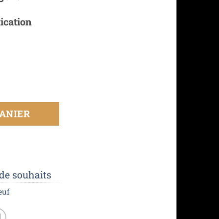
ication
ANIER
 de souhaits
euf