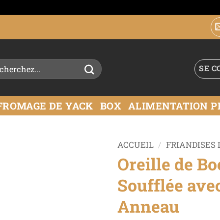
SE C
FROMAGE DE YACK
BOX
ALIMENTATION P
ACCUEIL
/
FRIANDISES 
Oreille de Bo
Ajouter
Soufflée ave
à la liste
de
Anneau
souhaits