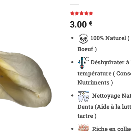
Noté
1
5
sur
3.00
€
5 basé sur
notation
client
100% Naturel (
Boeuf )
Déshydrater à
température ( Cons
Nutriments )
Nettoyage Nat
Dents
(Aide à la lut
tartre )
Riche en coll