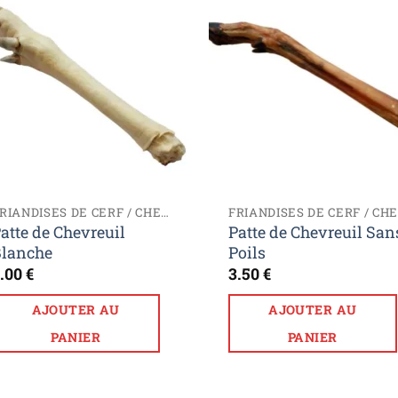
Ajouter
Ajou
à la liste
à la l
de
de
souhaits
souha
FRIANDISES DE CERF / CHEVREUIL
atte de Chevreuil
Patte de Chevreuil San
Blanche
Poils
.00
€
3.50
€
AJOUTER AU
AJOUTER AU
PANIER
PANIER