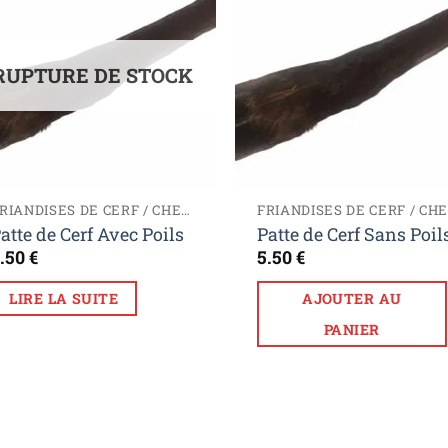
Ajouter
Ajou
à la liste
à la l
de
de
souhaits
souha
RUPTURE DE STOCK
FRIANDISES DE CERF / CHEVREUIL
atte de Cerf Avec Poils
Patte de Cerf Sans Poil
.50
€
5.50
€
LIRE LA SUITE
AJOUTER AU
PANIER