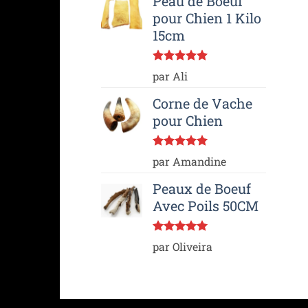
Peau de Boeuf
pour Chien 1 Kilo
15cm
Note
5
sur
par Ali
5
Corne de Vache
pour Chien
Note
5
sur
par Amandine
5
Peaux de Boeuf
Avec Poils 50CM
Note
5
sur
par Oliveira
5