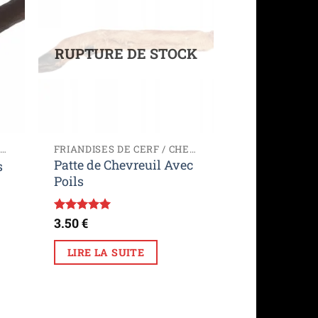
ter
Ajouter
iste
à la liste
de
its
souhaits
RUPTURE DE STOCK
FRIANDISES DE CERF / CHEVREUIL
FRIANDISES DE CERF / CHEVREUIL
Patte de Chevreuil Avec
s
Poils
3.50
€
Note
5
sur
5
LIRE LA SUITE