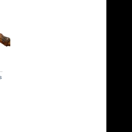
ter
iste
its
FRIANDISES DE CERF / CHEVREUIL
s