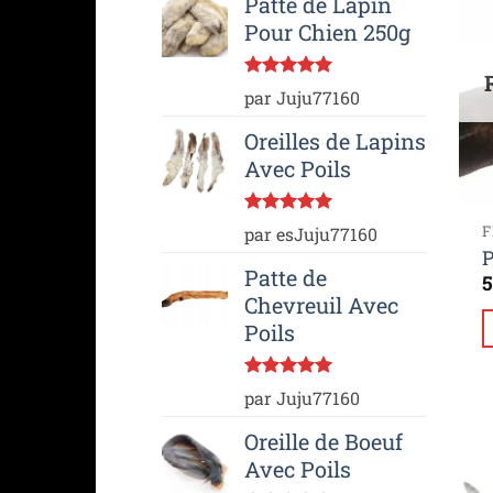
Patte de Lapin
Pour Chien 250g
Note
5
sur
par Juju77160
5
Oreilles de Lapins
Avec Poils
Note
5
sur
par esJuju77160
5
P
Patte de
5
Chevreuil Avec
Poils
Note
5
sur
par Juju77160
5
Oreille de Boeuf
Avec Poils