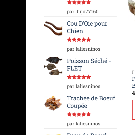
Note
5
sur
par Juju77160
5
Cou D'Oie pour
Chien
Note
5
sur
par laliesninos
5
Poisson Séché -
FLET
P
Note
5
sur
par laliesninos
5
4
Trachée de Boeuf
Coupée
Note
5
sur
par laliesninos
5