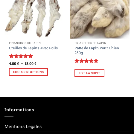
de
de
souhaits
souhaits
FRIANDISES DE LAPIN
FRIANDISES DE LAPIN
Oreilles de Lapins Avec Poils
Patte de Lapin Pour Chien
250g
Note
5
sur
4.00
€
–
18.00
€
5
Note
5
sur
CHOIX DES OPTIONS
5
LIRE LA SUITE
Informations
Mentions Légales