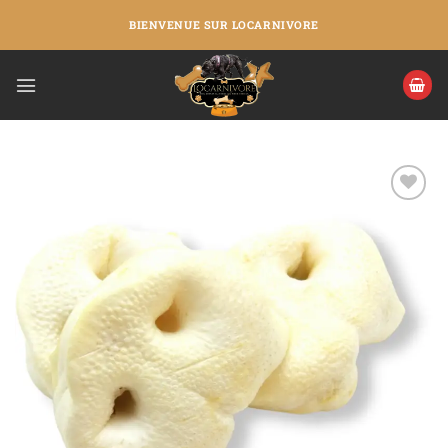
BIENVENUE SUR LOCARNIVORE
Ajouter
à la liste
de
souhaits