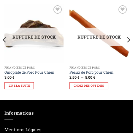
Ajouter
Ajouter
à la liste
à la liste
de
de
souhaits
souhaits
RUPTURE DE STOCK
RUPTURE DE STOCK
FRIANDISES DE PORC
FRIANDISES DE PORC
Omoplate de Porc Pour Chien
Peaux de Porc pour Chien
3.00
€
2.50
€
–
5.00
€
LIRE LA SUITE
CHOIX DES OPTIONS
Informations
Mentions Légales