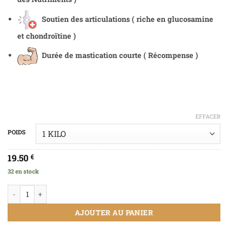
Soutien des articulations ( riche en glucosamine
et chondroïtine )
Durée de mastication courte ( Récompense )
EFFACER
POIDS
19.50
€
32 en stock
AJOUTER AU PANIER