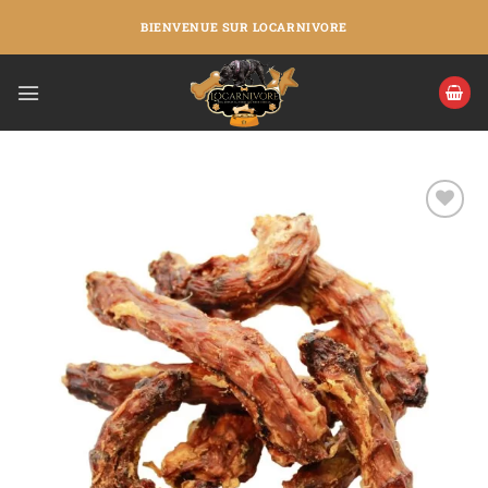
BIENVENUE SUR LOCARNIVORE
Ajouter
à la liste
de
souhaits