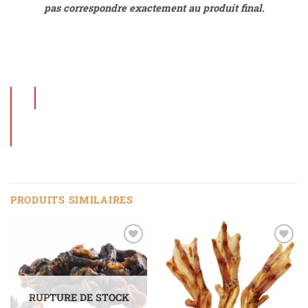
pas correspondre exactement au produit final.
PRODUITS SIMILAIRES
Ajouter
Ajouter
à la liste
à la liste
de
de
souhaits
souhaits
RUPTURE DE STOCK